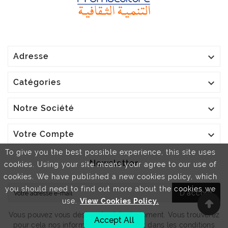

Adresse

Catégories

Notre Société

Votre Compte
To give you the best possible experience, this site uses
Newsletter
cookies. Using your site means your agree to our use of
cookies. We have published a new cookies policy, which
you should need to find out more about the cookies we
D'accord
use.
View Cookies Policy.
Vous pouvez vous désinscrire à tout moment. Vous trouverez
Accept All
pour cela nos informations de contact dans les conditions