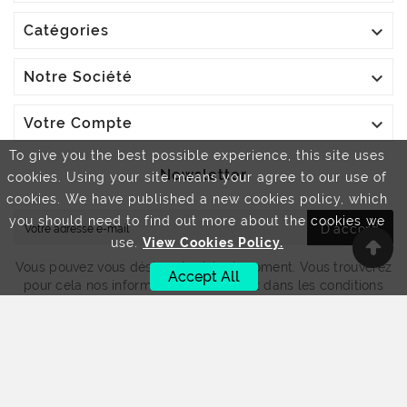
fine, la

Catégories
stimulation
sensorielle

Notre Société
et la
reconnaissance
des

Votre Compte
formes et
To give you the best possible experience, this site uses
des
Newsletter
cookies. Using your site means your agree to our use of
couleurs.
cookies. We have published a new cookies policy, which
you should need to find out more about the cookies we
D'accord
use.
View Cookies Policy.
Vous pouvez vous désinscrire à tout moment. Vous trouverez
Accept All
pour cela nos informations de contact dans les conditions
d'utilisation du site.
© 2024 - Développé Par Helios IT