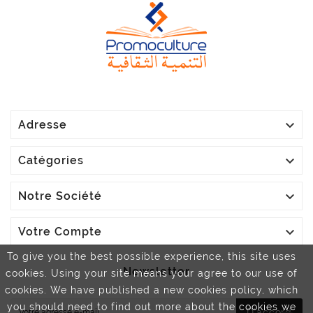

Adresse

Catégories

Notre Société

Votre Compte
To give you the best possible experience, this site uses
Newsletter
cookies. Using your site means your agree to our use of
cookies. We have published a new cookies policy, which
you should need to find out more about the cookies we
D'accord