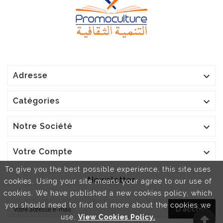

Adresse

Catégories

Notre Société

Votre Compte
To give you the best possible experience, this site uses
Newsletter
cookies. Using your site means your agree to our use of
cookies. We have published a new cookies policy, which
you should need to find out more about the cookies we
D'accord
use.
View Cookies Policy.