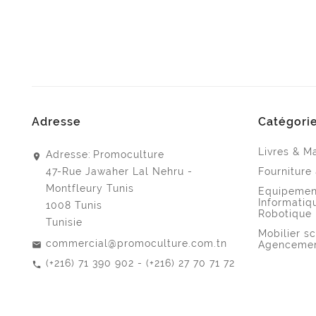
Adresse
Catégori
Livres & M
Adresse:
Promoculture
47-Rue Jawaher Lal Nehru -
Fourniture
Montfleury Tunis
Equipemen
Informatiq
1008 Tunis
Robotique
Tunisie
Mobilier sc
commercial@promoculture.com.tn
Agenceme
(+216) 71 390 902 - (+216) 27 70 71 72